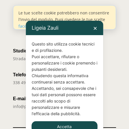
Le tue scelte cookie potrebbero non consentire
l'invio del modulo. Puoi rivedere le tue scelte
facendo clic qui
.
Ligeia Zauli
✕
Questo sito utilizza cookie tecnici
e di profilazione.
Studio
Puoi accettare, rifiutare o
Strada della Pronda 45/F –
10142 Torino TO
personalizzare i cookie premendo i
pulsanti desiderati.
Telefono
Chiudendo questa informativa
continuerai senza accettare.
338 4989548
Accettando, sei consapevole che i
tuoi dati personali possono essere
E-mail
raccolti allo scopo di
info@psicologaligeiazauli.it
personalizzare e misurare
l'efficacia della pubblicità.
Accetta