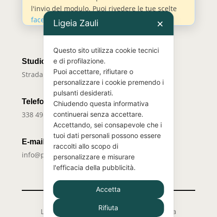
l'invio del modulo. Puoi rivedere le tue scelte
facendo clic qui
.
Ligeia Zauli
✕
Questo sito utilizza cookie tecnici
e di profilazione.
Studio
Puoi accettare, rifiutare o
Strada della Pronda 45/F –
10142 Torino TO
personalizzare i cookie premendo i
pulsanti desiderati.
Telefono
Chiudendo questa informativa
338 4989548
continuerai senza accettare.
Accettando, sei consapevole che i
tuoi dati personali possono essere
E-mail
raccolti allo scopo di
info@psicologaligeiazauli.it
personalizzare e misurare
l'efficacia della pubblicità.
Accetta
Rifiuta
Ligeia Zauli © Copyright 2026 | Partita iva